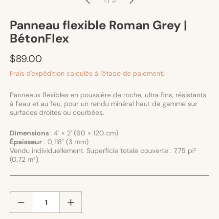
Panneau flexible Roman Grey |
BétonFlex
Prix
$89.00
habituel
Frais d'expédition
calculés à l'étape de paiement.
Panneaux flexibles en poussière de roche, ultra fins, résistants
à l’eau et au feu, pour un rendu minéral haut de gamme sur
surfaces droites ou courbées.
Dimensions
:
4' × 2' (60 × 120 cm)
Épaisseur
: 0,118" (3 mm)
Vendu individuellement. Superficie totale couverte : 7,75 pi²
(0,72 m²).
Quantité