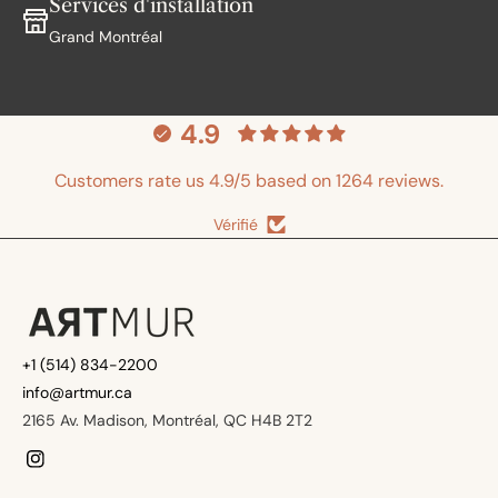
Services d'installation
Grand Montréal
4.9
Customers rate us 4.9/5 based on 1264 reviews.
Vérifié
+1 (514) 834-2200
info@artmur.ca
2165 Av. Madison, Montréal, QC H4B 2T2
Instagram