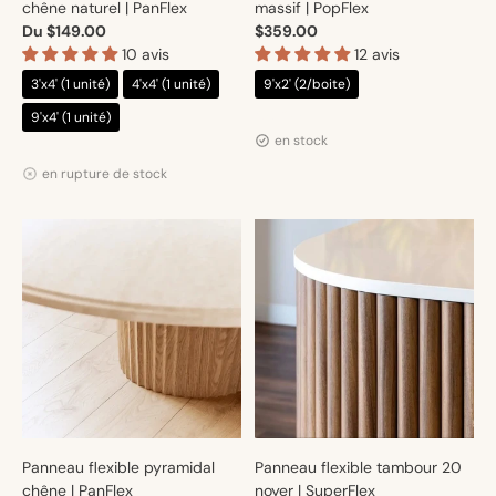
chêne naturel | PanFlex
massif | PopFlex
Du $149.00
$359.00
10 avis
12 avis
3'x4' (1 unité)
4'x4' (1 unité)
9'x2' (2/boite)
Distributeur :
Artmur
9'x4' (1 unité)
en stock
Distributeur :
Artmur
en rupture de stock
Panneau flexible pyramidal
Panneau flexible tambour 20
chêne | PanFlex
noyer | SuperFlex