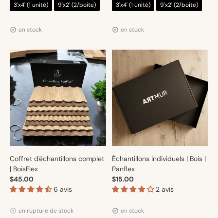
3'x4' (1 unité)
9'x2' (2/boite)
3'x4' (1 unité)
9'x2' (2/boite)
Distributeur :
Distributeur :
Artmur
Artmur
en stock
en stock
Coffret d'échantillons complet
Échantillons individuels | Bois |
| BoisFlex
Panflex
$45.00
$15.00
6 avis
2 avis
Distributeur :
Distributeur :
Artmur
Artmur
en rupture de stock
en stock