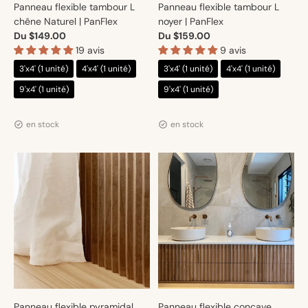
Panneau flexible tambour L
Panneau flexible tambour L
chêne Naturel | PanFlex
noyer | PanFlex
Du $149.00
Du $159.00
19 avis
9 avis
3'x4' (1 unité)
4'x4' (1 unité)
3'x4' (1 unité)
4'x4' (1 unité)
9'x4' (1 unité)
9'x4' (1 unité)
Distributeur :
Distributeur :
Artmur
Artmur
en stock
en stock
Panneau flexible pyramidal
Panneau flexible concave