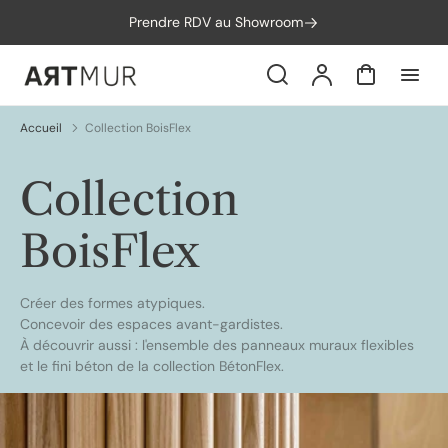
orer
Prendre RDV au Showroom
t
ser
u
Search
Compte
Panier
tenu
Accueil
Collection BoisFlex
Collection:
Collection
BoisFlex
Créer des formes atypiques.
Concevoir des espaces avant-gardistes.
À découvrir aussi : l'ensemble des
panneaux muraux flexibles
et le fini béton de la
collection BétonFlex
.