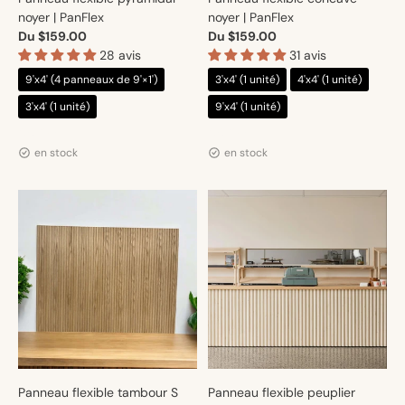
noyer | PanFlex
noyer | PanFlex
Du $159.00
Du $159.00
28 avis
31 avis
9'x4' (4 panneaux de 9'×1')
3'x4' (1 unité)
4'x4' (1 unité)
3'x4' (1 unité)
9'x4' (1 unité)
Distributeur :
Distributeur :
Artmur
Artmur
en stock
en stock
Panneau flexible tambour S
Panneau flexible peuplier