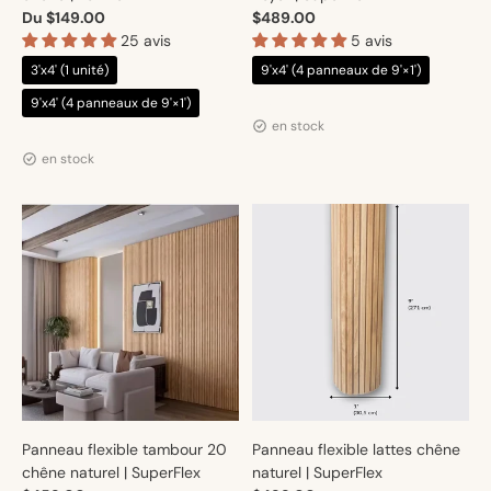
Du $149.00
$489.00
25 avis
5 avis
3'x4' (1 unité)
9'x4' (4 panneaux de 9'×1')
Distributeur :
Artmur
9'x4' (4 panneaux de 9'×1')
en stock
Distributeur :
Artmur
en stock
Panneau flexible tambour 20
Panneau flexible lattes chêne
chêne naturel | SuperFlex
naturel | SuperFlex