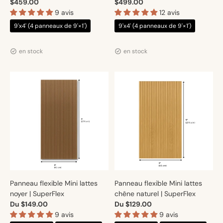
$459.00
$499.00
9 avis
12 avis
9'x4' (4 panneaux de 9'×1')
9'x4' (4 panneaux de 9'×1')
Distributeur :
Distributeur :
Artmur
Artmur
en stock
en stock
Panneau flexible Mini lattes
Panneau flexible Mini lattes
noyer | SuperFlex
chêne naturel | SuperFlex
Du $149.00
Du $129.00
9 avis
9 avis