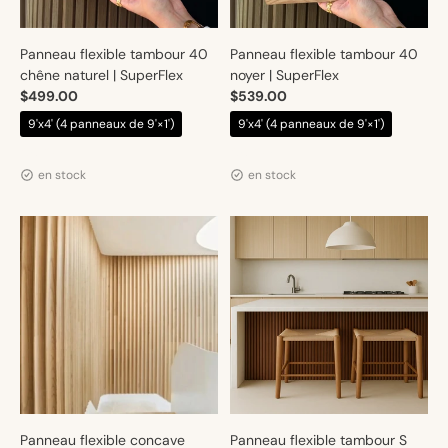
Panneau flexible tambour 40
Panneau flexible tambour 40
chêne naturel | SuperFlex
noyer | SuperFlex
$499.00
$539.00
9'x4' (4 panneaux de 9'×1')
9'x4' (4 panneaux de 9'×1')
Distributeur :
Distributeur :
Artmur
Artmur
en stock
en stock
Panneau flexible concave
Panneau flexible tambour S