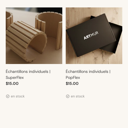
Échantillons individuels |
Échantillons individuels |
SuperFlex
PopFlex
$15.00
$15.00
Distributeur :
Distributeur :
Artmur
Artmur
en stock
en stock