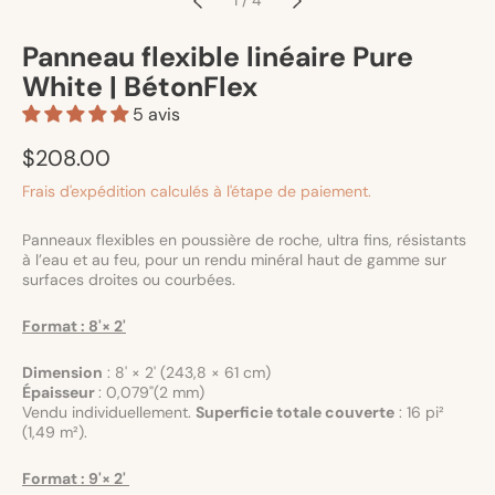
Panneau flexible linéaire Pure
White | BétonFlex
5 avis
Prix
$208.00
habituel
Frais d'expédition
calculés à l'étape de paiement.
Panneaux flexibles en poussière de roche, ultra fins, résistants
à l’eau et au feu, pour un rendu minéral haut de gamme sur
surfaces droites ou courbées.
Format : 8'× 2'
Dimension
:
8' × 2' (243,8 × 61 cm)
Épaisseur
: 0,079"(2 mm)
Vendu individuellement.
Superficie totale couverte
: 16 pi²
(1,49 m²).
Format : 9'× 2'