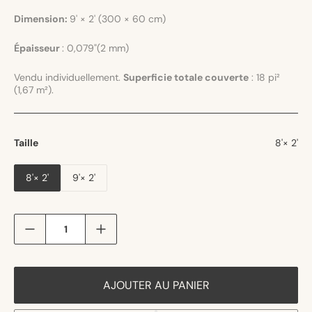
Dimension:
9' × 2' (300 × 60 cm)
Épaisseur
: 0,079"(2 mm)
Vendu individuellement.
Superficie totale couverte
: 18 pi²
(1,67 m²).
Taille
8'× 2'
8'× 2'
9'× 2'
Quantité
AJOUTER AU PANIER