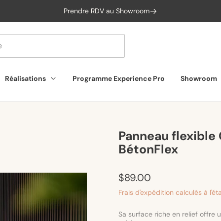
Prendre RDV au Showroom
Réalisations
Programme Experience Pro
Showroom
Panneau flexible 
BétonFlex
Prix
$89.00
habituel
Frais d'expédition
calculés à l'é
Sa surface riche en relief offre