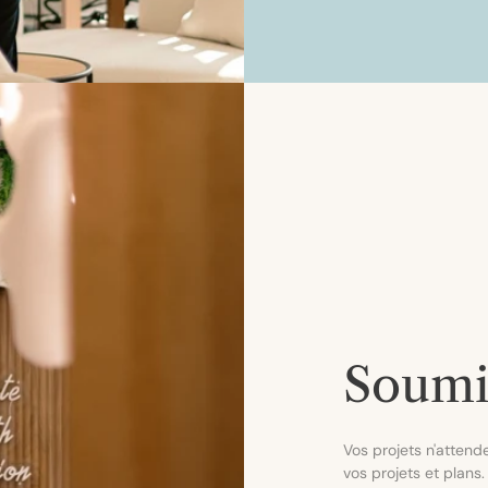
Soumis
Vos projets n'atten
vos projets et plans.