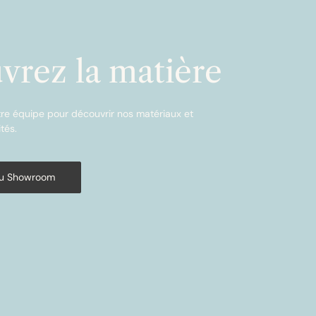
vrez la matière
re équipe pour découvrir nos matériaux et
tés.
au Showroom