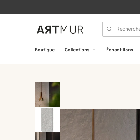
orer
t
ser
u
tenu
Boutique
Collections
Échantillons