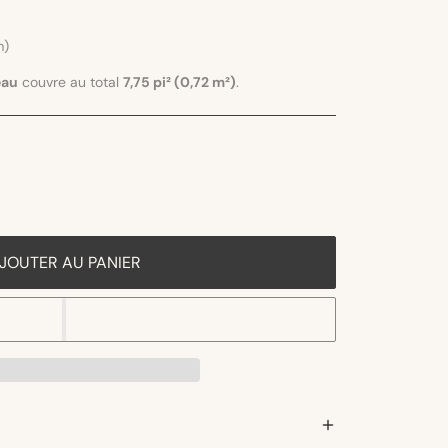
m)
eau
couvre au total
7,75 pi² (0,72 m²)
.
JOUTER AU PANIER