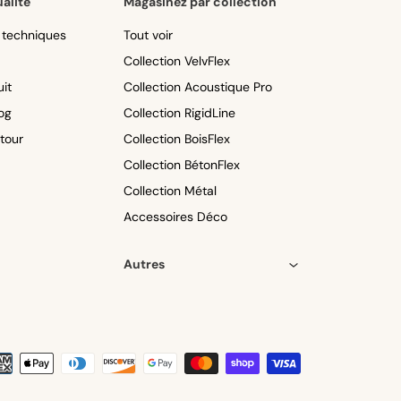
alité
Magasinez par collection
s techniques
Tout voir
Collection VelvFlex
it
Collection Acoustique Pro
og
Collection RigidLine
etour
Collection BoisFlex
Collection BétonFlex
Collection Métal
Accessoires Déco
Autres
yens