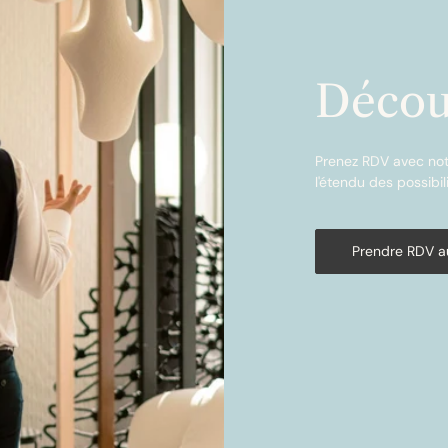
Décou
Prenez RDV avec not
l'étendu des possibili
Prendre RDV 