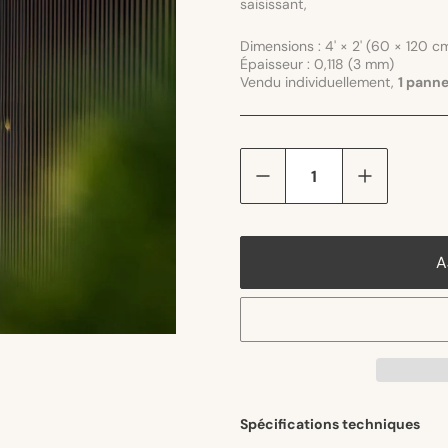
saisissant,
Dimensions :
4' × 2' (60 × 120 c
Épaisseur : 0,118 (3 mm)
Vendu individuellement,
1 pann
Quantité
A
Spécifications techniques